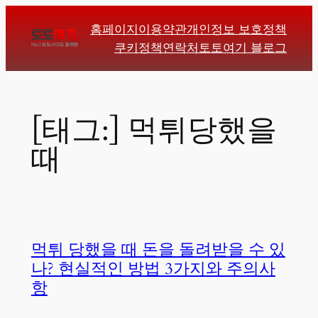
콘
홈페이지
이용약관
개인정보 보호정책
텐
쿠키정책
연락처
토토여기 블로그
츠
로
바
로
[태그:]
먹튀당했을
가
기
때
먹튀 당했을 때 돈을 돌려받을 수 있
나? 현실적인 방법 3가지와 주의사
항