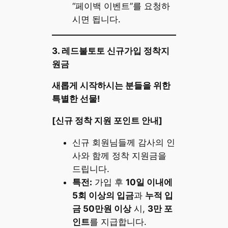
“페이백 이벤트”를 요청하
시면 됩니다.
3. 레드불토토 신규가입 정착지
원금
새롭게 시작하시는 분들을 위한
특별한 선물!
[신규 정착 지원 포인트 안내]
신규 회원님들께 감사의 인
사와 함께 정착 지원금을
드립니다.
특전:
가입 후
10일 이내에
5회 이상의 입금
과
누적 입
금 50만원 이상
시,
3만 포
인트
를 지급합니다.