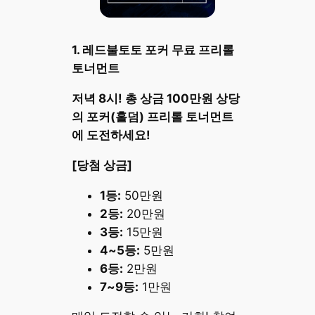
1. 레드불토토 포커 무료 프리롤
토너먼트
저녁 8시! 총 상금 100만원 상당
의 포커(홀덤) 프리롤 토너먼트
에 도전하세요!
[당첨 상금]
1등:
50만원
2등:
20만원
3등:
15만원
4~5등:
5만원
6등:
2만원
7~9등:
1만원