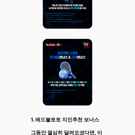
1. 레드불토토 지인추천 보너스
그동안 열심히 달려오셨다면, 이