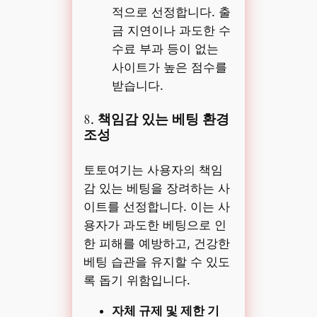
적으로 선정합니다. 출
금 지연이나 과도한 수
수료 부과 등이 없는
사이트가 높은 점수를
받습니다.
8.
책임감 있는 베팅 환경
조성
토토여기는 사용자의 책임
감 있는 베팅을 장려하는 사
이트를 선정합니다. 이는 사
용자가 과도한 베팅으로 인
한 피해를 예방하고, 건강한
베팅 습관을 유지할 수 있도
록 돕기 위함입니다.
자체 규제 및 제한 기