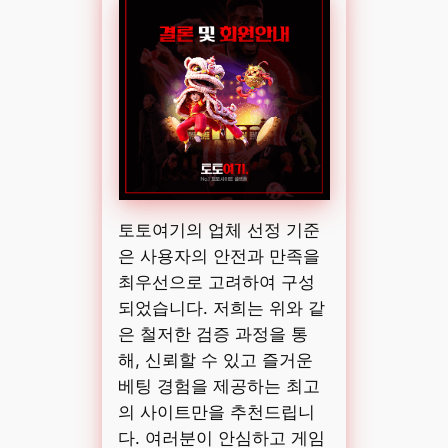
토토여기의 업체 선정 기준
은 사용자의 안전과 만족을
최우선으로 고려하여 구성
되었습니다. 저희는 위와 같
은 철저한 검증 과정을 통
해, 신뢰할 수 있고 즐거운
베팅 경험을 제공하는 최고
의 사이트만을 추천드립니
다. 여러분이 안심하고 게임