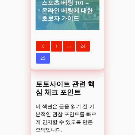
스포츠 베팅 101 –
온라인 베팅에 대한
초보자 가이드
1
…
24
25
토토사이트 관련 핵
심 체크 포인트
이 섹션은 글을 읽기 전 기
본적인 관찰 포인트를 빠르
게 인지할 수 있도록 만든
요약입니다.