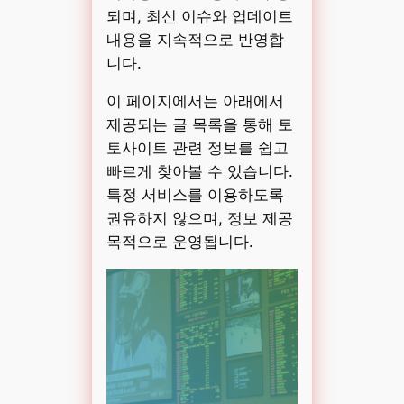
되며, 최신 이슈와 업데이트
내용을 지속적으로 반영합
니다.
이 페이지에서는 아래에서
제공되는 글 목록을 통해 토
토사이트 관련 정보를 쉽고
빠르게 찾아볼 수 있습니다.
특정 서비스를 이용하도록
권유하지 않으며, 정보 제공
목적으로 운영됩니다.