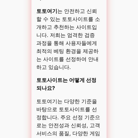
토토여기
는 안전하고 신뢰
할 수 있는 토토사이트를 소
개하고 추천하는 사이트입
니다. 저희는 엄격한 검증
과정을 통해 사용자들에게
최적의 베팅 환경을 제공하
는 사이트를 선정하여 안내
하고 있습니다.
토토사이트는 어떻게 선정
되나요?
토토여기는 다양한 기준을
바탕으로 토토사이트를 선
정합니다. 주요 선정 기준으
로는 안전성과 신뢰성, 고객
서비스의 품질, 다양한 게임