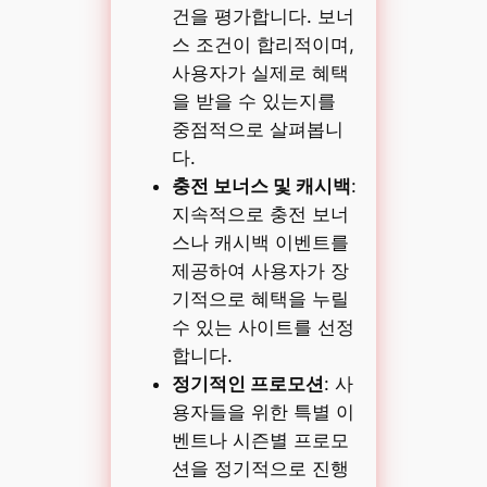
건을 평가합니다. 보너
스 조건이 합리적이며,
사용자가 실제로 혜택
을 받을 수 있는지를
중점적으로 살펴봅니
다.
충전 보너스 및 캐시백
:
지속적으로 충전 보너
스나 캐시백 이벤트를
제공하여 사용자가 장
기적으로 혜택을 누릴
수 있는 사이트를 선정
합니다.
정기적인 프로모션
: 사
용자들을 위한 특별 이
벤트나 시즌별 프로모
션을 정기적으로 진행