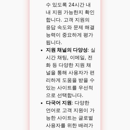
수 있도록 24시간 내
내 지원 가능한지 확인
합니다. 고객 지원의
응답 속도와 문제 해결
능력이 중요하게 평가
됩니다.
지원 채널의 다양성
: 실
시간 채팅, 이메일, 전
화 등 다양한 지원 채
널을 통해 사용자가 편
리하게 도움을 받을 수
있는 사이트를 우선적
으로 선택합니다.
다국어 지원
: 다양한
언어로 고객 지원이 가
능한 사이트는 글로벌
사용자를 위한 배려가