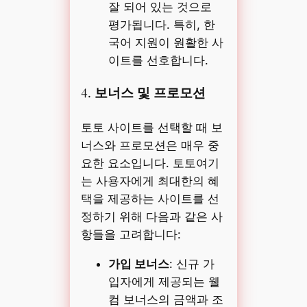
잘 되어 있는 것으로
평가됩니다. 특히, 한
국어 지원이 원활한 사
이트를 선호합니다.
4.
보너스 및 프로모션
토토 사이트를 선택할 때 보
너스와 프로모션은 매우 중
요한 요소입니다. 토토여기
는 사용자에게 최대한의 혜
택을 제공하는 사이트를 선
정하기 위해 다음과 같은 사
항들을 고려합니다:
가입 보너스
: 신규 가
입자에게 제공되는 웰
컴 보너스의 금액과 조