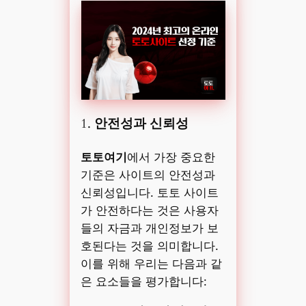
1.
안전성과 신뢰성
토토여기
에서 가장 중요한
기준은 사이트의 안전성과
신뢰성입니다. 토토 사이트
가 안전하다는 것은 사용자
들의 자금과 개인정보가 보
호된다는 것을 의미합니다.
이를 위해 우리는 다음과 같
은 요소들을 평가합니다: