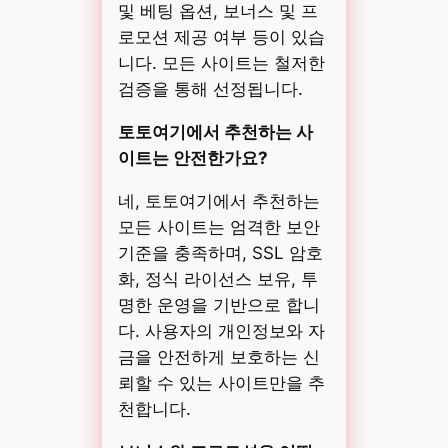
및 베팅 옵션, 보너스 및 프
로모션 제공 여부 등이 있습
니다. 모든 사이트는 철저한
검증을 통해 선정됩니다.
토토여기에서 추천하는 사
이트는 안전한가요?
네, 토토여기에서 추천하는
모든 사이트는 엄격한 보안
기준을 충족하며, SSL 암호
화, 정식 라이선스 보유, 투
명한 운영을 기반으로 합니
다. 사용자의 개인정보와 자
금을 안전하게 보호하는 신
뢰할 수 있는 사이트만을 추
천합니다.