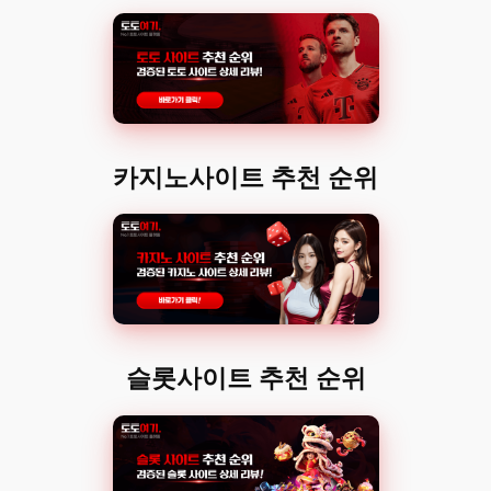
카지노사이트 추천 순위
슬롯사이트 추천 순위