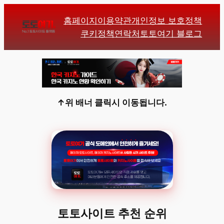
콘
홈페이지
이용약관
개인정보 보호정책
텐
쿠키정책
연락처
토토여기 블로그
츠
로
바
로
가
기
↑위 배너 클릭시 이동됩니다.
토토사이트 추천 순위