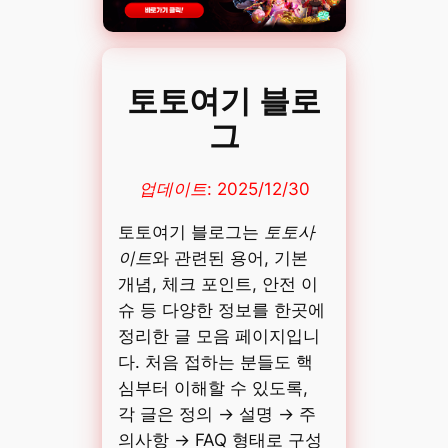
토토여기 블로
그
업데이트: 2025/12/30
토토여기 블로그는
토토사
이트
와 관련된 용어, 기본
개념, 체크 포인트, 안전 이
슈 등 다양한 정보를 한곳에
정리한 글 모음 페이지입니
다. 처음 접하는 분들도 핵
심부터 이해할 수 있도록,
각 글은 정의 → 설명 → 주
의사항 → FAQ 형태로 구성