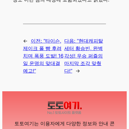
←
이전:
“타이슨,
다음:
“현대캐피탈
제이크 폴 뺨 후려
세터 황승빈, 완벽
치며 폭풍 도발! 16
각성! 우승 퍼즐의
일 운명의 맞대결
마지막 조각 맞췄
예고!”
다!”
→
토토여기는 이용자에게 다양한 정보와 안내 콘