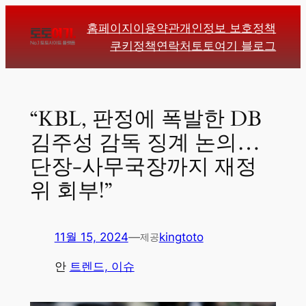
콘
홈페이지
이용약관
개인정보 보호정책
텐
쿠키정책
연락처
토토여기 블로그
츠
로
바
로
“KBL, 판정에 폭발한 DB
가
김주성 감독 징계 논의…
기
단장-사무국장까지 재정
위 회부!”
11월 15, 2024
—
kingtoto
제공
안
트렌드, 이슈